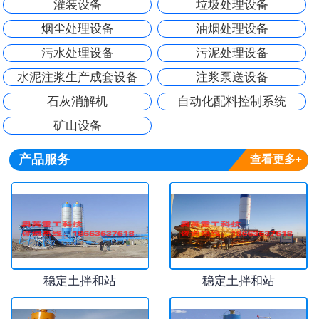
灌装设备
垃圾处理设备
烟尘处理设备
油烟处理设备
污水处理设备
污泥处理设备
水泥注浆生产成套设备
注浆泵送设备
石灰消解机
自动化配料控制系统
矿山设备
产品服务
查看更多+
稳定土拌和站
稳定土拌和站