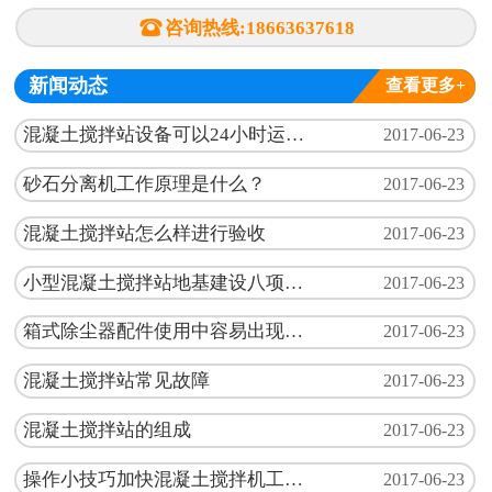

咨询热线:18663637618
新闻动态
查看更多+
混凝土搅拌站设备可以24小时运行吗
2017-06-23
砂石分离机工作原理是什么？
2017-06-23
混凝土搅拌站怎么样进行验收
2017-06-23
小型混凝土搅拌站地基建设八项注意
2017-06-23
箱式除尘器配件使用中容易出现的问题
2017-06-23
混凝土搅拌站常见故障
2017-06-23
混凝土搅拌站的组成
2017-06-23
操作小技巧加快混凝土搅拌机工作进度
2017-06-23