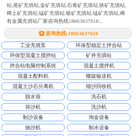
站,尾矿充填站,金矿充填站,石膏矿充填站,铁矿充填站,
稀土矿充填站,锰矿充填站,银矿充填站,锰矿充填站,稀
有金属充填站厂家咨询热线18663637618...

咨询热线:18663637618
工业充填泵
环保型稳定土拌合站
环保型混凝土搅拌站
矿井充填站
拌合站电脑控制系统
混凝土搅拌机
混凝土配料机
螺旋输送机
混凝土沙石分离机
细沙回收机
脱水筛
洗石机
筛沙机
洗沙机
制沙设备
淘金设备
抽沙机
制水设备